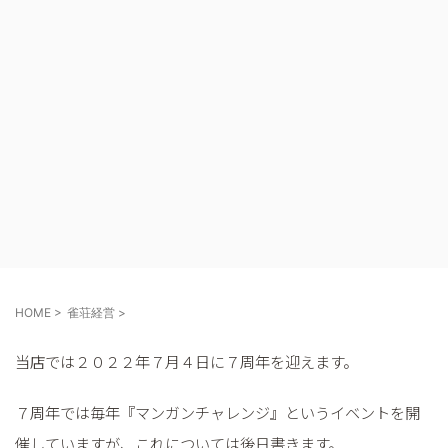
雀荘経営②リニューアル
HOME
>
雀荘経営
>
当店では２０２２年７月４日に７周年を迎えます。
７周年では毎年『マンガンチャレンジ』というイベントを開
催していますが、これについては後日書きます。