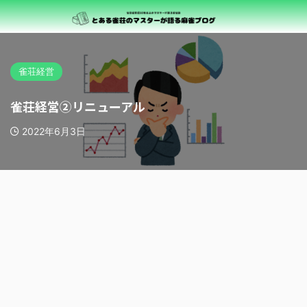
雀荘経営
雀荘経営②リニューアル
2022年6月3日