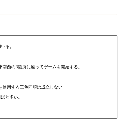
用いる。
東南西の3箇所に座ってゲームを開始する。
を使用する三色同順は成立しない。
回ほど多い。