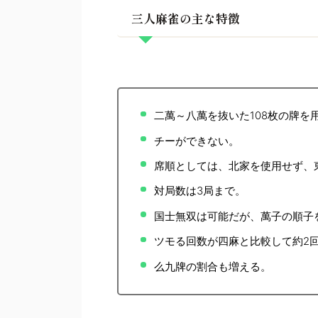
三人麻雀の主な特徴
二萬～八萬を抜いた108枚の牌を
チーができない。
席順としては、北家を使用せず、
対局数は3局まで。
国士無双は可能だが、萬子の順子
ツモる回数が四麻と比較して約2
么九牌の割合も増える。