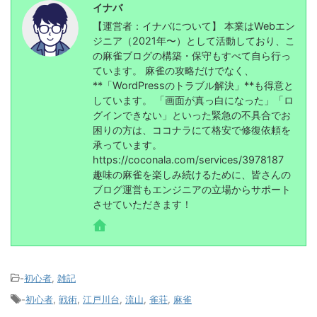
イナバ
【運営者：イナバについて】 本業はWebエン
ジニア（2021年〜）として活動しており、こ
の麻雀ブログの構築・保守もすべて自ら行っ
ています。 麻雀の攻略だけでなく、
**「WordPressのトラブル解決」**も得意と
しています。 「画面が真っ白になった」「ロ
グインできない」といった緊急の不具合でお
困りの方は、ココナラにて格安で修復依頼を
承っています。
https://coconala.com/services/3978187
趣味の麻雀を楽しみ続けるために、皆さんの
ブログ運営もエンジニアの立場からサポート
させていただきます！
-
初心者
,
雑記
-
初心者
,
戦術
,
江戸川台
,
流山
,
雀荘
,
麻雀