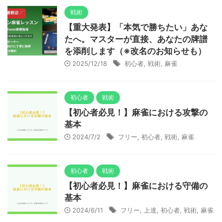
戦術
【重大発表】「本気で勝ちたい」あな
たへ。マスターが直接、あなたの牌譜
を添削します（※改名のお知らせも）
2025/12/18
初心者
,
戦術
,
麻雀
初心者
戦術
【初心者必見！】麻雀における攻撃の
基本
2024/7/2
フリー
,
初心者
,
戦術
,
麻雀
初心者
戦術
【初心者必見！】麻雀における守備の
基本
2024/6/11
フリー
,
上達
,
初心者
,
戦術
,
麻雀