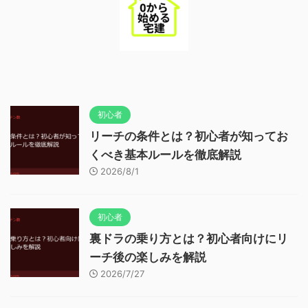
初心者
リーチの条件とは？初心者が知ってお
くべき基本ルールを徹底解説
2026/8/1
初心者
裏ドラの乗り方とは？初心者向けにリ
ーチ後の楽しみを解説
2026/7/27