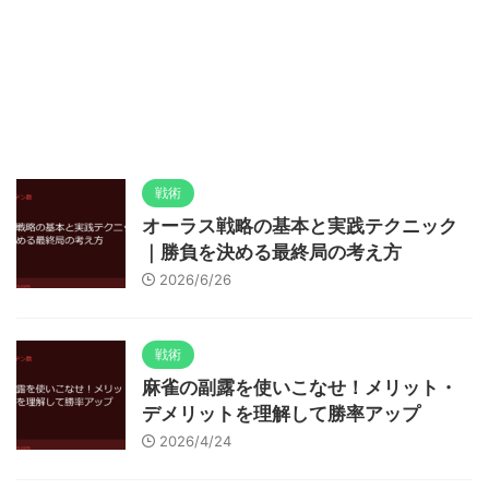
戦術
オーラス戦略の基本と実践テクニック
｜勝負を決める最終局の考え方
2026/6/26
戦術
麻雀の副露を使いこなせ！メリット・
デメリットを理解して勝率アップ
2026/4/24