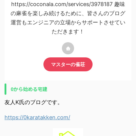
https://coconala.com/services/3978187 趣味
の麻雀を楽しみ続けるために、皆さんのブログ
運営もエンジニアの立場からサポートさせてい
ただきます！
マスターの雀荘
0から始める宅建
友人K氏のブログです。
https://0karatakken.com/