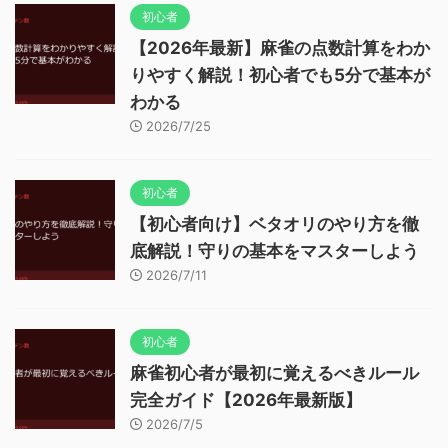
初心者
【2026年最新】麻雀の点数計算をわか
りやすく解説！初心者でも5分で基本が
わかる
2026/7/25
初心者
【初心者向け】ベタオリのやり方を徹
底解説！守りの基本をマスターしよう
2026/7/11
初心者
麻雀初心者が最初に覚えるべきルール
完全ガイド【2026年最新版】
2026/7/5