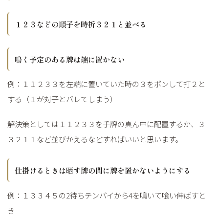
１２３などの順子を時折３２１と並べる
鳴く予定のある牌は端に置かない
例：１１２３３を左端に置いていた時の３をポンして打２と
する（１が対子とバレてしまう）
解決策としては１１２３３を手牌の真ん中に配置するか、３
３２１１など並びかえるなどすればいいと思います。
仕掛けるときは晒す牌の間に牌を置かないようにする
例：１３３４５の2待ちテンパイから4を鳴いて喰い伸ばすと
き