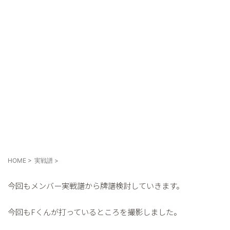
メンバー実戦譜②
HOME
>
実戦譜
>
今回もメンバー実戦譜から牌譜検討していきます。
今回もFくんが打っているところを撮影しました。