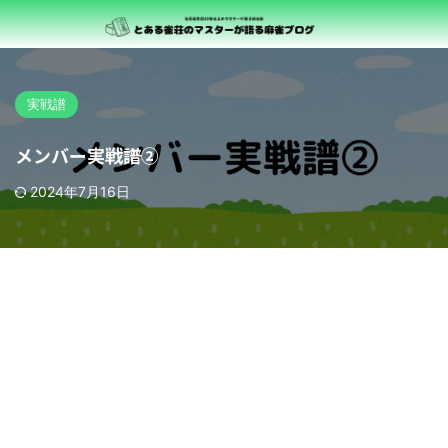
実戦譜
メンバー実戦譜②
2024年7月16日