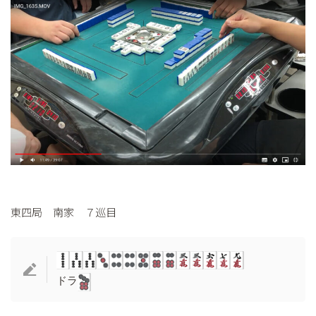
東四局 南家 ７巡目
ドラ