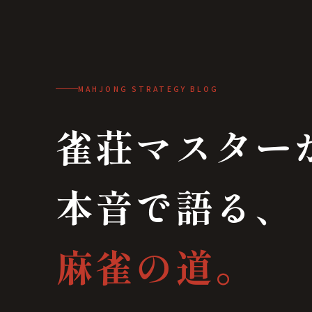
MAHJONG STRATEGY BLOG
雀荘マスター
本音で語る、
麻雀の道。