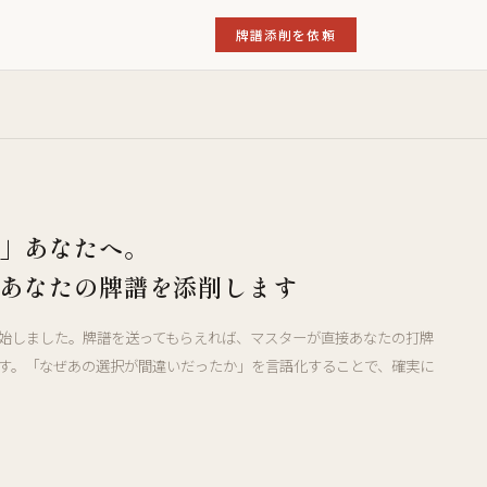
牌譜添削を依頼
」あなたへ。
あなたの牌譜を添削します
始しました。牌譜を送ってもらえれば、マスターが直接あなたの打牌
す。「なぜあの選択が間違いだったか」を言語化することで、確実に