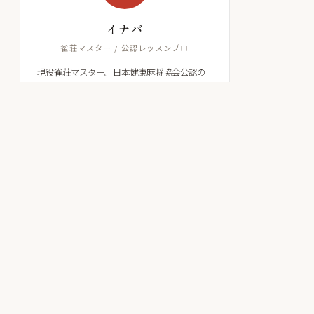
イナバ
雀荘マスター / 公認レッスンプロ
現役雀荘マスター。日本健康麻将協会公認の
レッスンプロとして、初心者から経営者まで
幅広く指導。戦術・メンタル・マナーを含め
たトータルな麻雀を追求しています。
牌譜添削を依頼する →
最新記事
「本気で勝ちたい」あなたへ。牌譜添削は
じめました
2025年12月18日
麻雀の点数計算。なるべく簡単に！