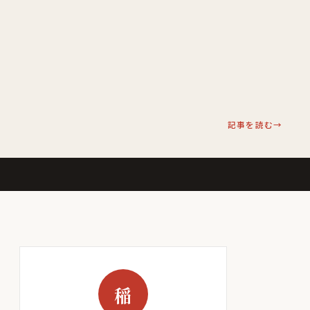
記事を読む
稲