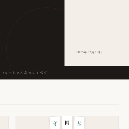
2025年12月18日
まーじゃんみっくす公式
備
守
基