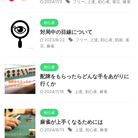
2024/7/3
フリー
,
上達
,
初心者
,
雀荘
,
麻雀
初心者
対局中の目線について
2023/8/22
フリー
,
上達
,
初心者
,
戦術
,
雀
荘
,
麻雀
初心者
配牌をもらったらどんな手をあがりに
行くか
2024/7/16
上達
,
初心者
,
麻雀
初心者
麻雀が上手くなるためには
2024/6/13
上達
,
初心者
,
麻雀