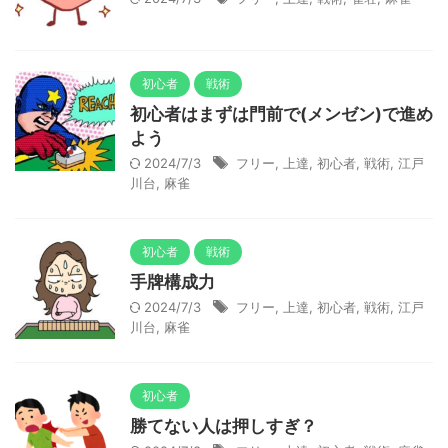
初心者
戦術
初心者はまずは門前で(メンゼン)で進め
よう
2024/7/3
フリー
,
上達
,
初心者
,
戦術
,
江戸
川台
,
麻雀
初心者
戦術
手牌構成力
2024/7/3
フリー
,
上達
,
初心者
,
戦術
,
江戸
川台
,
麻雀
初心者
勝てない人は押しすぎ？