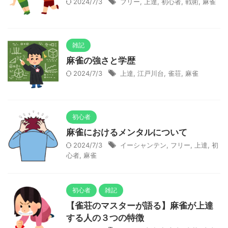
2024/7/3
フリー
,
上達
,
初心者
,
戦術
,
麻雀
雑記
麻雀の強さと学歴
2024/7/3
上達
,
江戸川台
,
雀荘
,
麻雀
初心者
麻雀におけるメンタルについて
2024/7/3
イーシャンテン
,
フリー
,
上達
,
初
心者
,
麻雀
初心者
雑記
【雀荘のマスターが語る】麻雀が上達
する人の３つの特徴