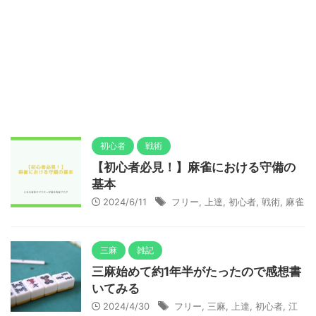
初心者
戦術
【初心者必見！】麻雀における守備の
基本
2024/6/11
フリー
,
上達
,
初心者
,
戦術
,
麻雀
三麻
雑記
三麻始めて約1年半がたったので感想書
いてみる
2024/4/30
フリー
,
三麻
,
上達
,
初心者
,
江