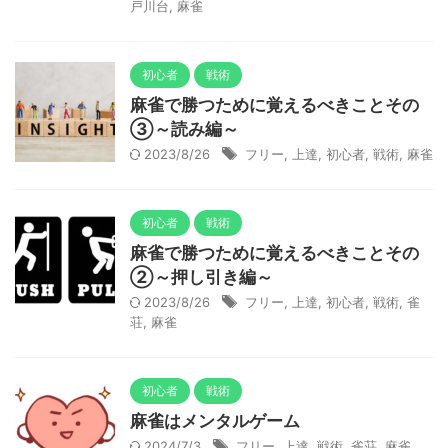
戸川台
,
麻雀
初心者
戦術
麻雀で勝つために覚えるべきことその
③～読み編～
2023/8/26
フリー
,
上達
,
初心者
,
戦術
,
麻雀
初心者
戦術
麻雀で勝つために覚えるべきことその
②～押し引き編～
2023/8/26
フリー
,
上達
,
初心者
,
戦術
,
雀
荘
,
麻雀
初心者
戦術
麻雀はメンタルゲーム
2024/7/3
フリー
,
上達
,
戦術
,
雀荘
,
麻雀